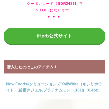
クーポンコード
【BDR2489】
で
5％OFFになります！
▼ ▼ ▼
iHerb公式サイト
購入したのはこのアイテム！
Now Foods//ソリューションズ,XyliWhite（キシリホワ
イト）,歯磨きジェル,プラチナムミント,181g（6.4oz）