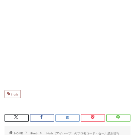
iherb
HOME
iHerb
iHerb（アイハーブ）のプロモコード・セール最新情報